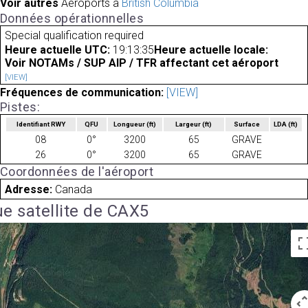
Voir autres
Aéroports à
British Columbia
Données opérationnelles
Special qualification required
Heure actuelle UTC:
19:13:35
Heure actuelle locale:
Voir NOTAMs / SUP AIP / TFR affectant cet aéroport
[VIEW]
Fréquences de communication:
[VIEW]
Pistes:
Identifiant RWY
QFU
Longueur
(ft)
Largeur
(ft)
Surface
LDA
(ft)
08
0°
3200
65
GRAVE
26
0°
3200
65
GRAVE
Coordonnées de l'aéroport
Adresse:
Canada
e satellite de CAX5