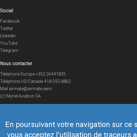
Social
Facebook
Twitter
Linkedin
YouTube
Telegram
Nous contacter
Téléphone Europe
+352 26441835
Téléphone US/Canada
418-592-8862
Mail
airmate@airmate.aero
(c) Myriel Aviation SA
En poursuivant votre navigation sur ce s
© 2019 Airmate -
Conditions d'utilisation
-
Vie privée
Back to top
vous acceptez l’utilisation de traceurs a