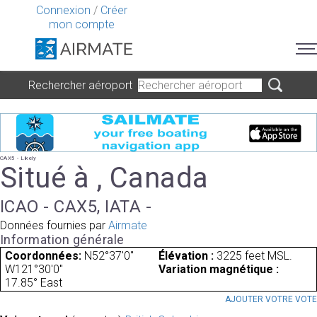
Connexion
/
Créer
mon compte
Rechercher aéroport
CAX5 - Likely
Situé à , Canada
ICAO - CAX5, IATA -
Données fournies par
Airmate
Information générale
Coordonnées:
N52°37'0"
Élévation :
3225 feet MSL.
W121°30'0"
Variation magnétique :
17.85° East
AJOUTER VOTRE VOT