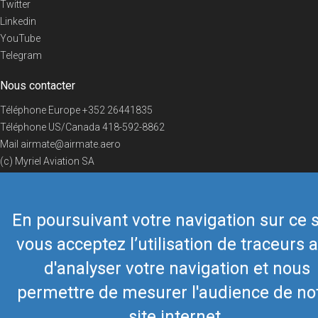
Twitter
Linkedin
YouTube
Telegram
Nous contacter
Téléphone Europe
+352 26441835
Téléphone US/Canada
418-592-8862
Mail
airmate@airmate.aero
(c) Myriel Aviation SA
En poursuivant votre navigation sur ce s
© 2019 Airmate -
Conditions d'utilisation
-
Vie privée
Back to top
vous acceptez l’utilisation de traceurs a
d'analyser votre navigation et nous
permettre de mesurer l'audience de no
site internet.