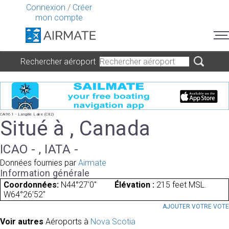
Connexion
/
Créer
mon compte
Rechercher aéroport
CA961 - Langille Lake (Cll2)
Situé à , Canada
ICAO - , IATA -
Données fournies par
Airmate
Information générale
Coordonnées:
N44°27'0"
Élévation :
215 feet MSL.
W64°26'52"
AJOUTER VOTRE VOT
Voir autres
Aéroports à
Nova Scotia