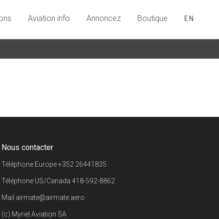
ions
Aviation info
Annoncez
Boutique
EN
Nous contacter
Téléphone Europe
+352 26441835
Téléphone US/Canada
418-592-8862
Mail
airmate@airmate.aero
(c) Myriel Aviation SA