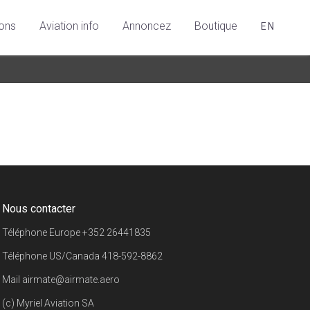
ions
Aviation info
Annoncez
Boutique
EN
Nous contacter
Téléphone Europe
+352 26441835
Téléphone US/Canada
418-592-8862
Mail
airmate@airmate.aero
(c) Myriel Aviation SA