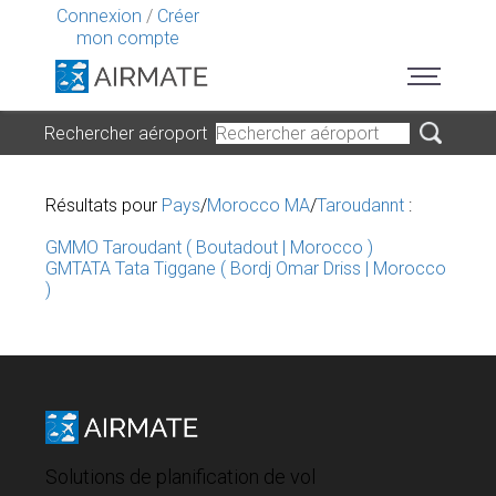
Connexion
/
Créer
mon compte
Rechercher aéroport
Résultats pour
Pays
/
Morocco MA
/
Taroudannt
:
GMMO Taroudant ( Boutadout | Morocco )
GMTATA Tata Tiggane ( Bordj Omar Driss | Morocco
)
Solutions de planification de vol