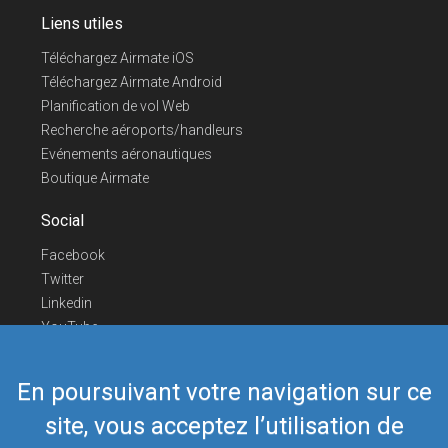
Liens utiles
Téléchargez Airmate iOS
Téléchargez Airmate Android
Planification de vol Web
Recherche aéroports/handleurs
Evénements aéronautiques
Boutique Airmate
Social
Facebook
Twitter
Linkedin
YouTube
Telegram
En poursuivant votre navigation sur ce
Nous contacter
site, vous acceptez l’utilisation de
Téléphone Europe
+352 26441835