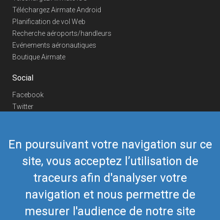
Téléchargez Airmate Android
Planification de vol Web
Recherche aéroports/handleurs
Evénements aéronautiques
Boutique Airmate
Social
Facebook
Twitter
Linkedin
YouTube
En poursuivant votre navigation sur ce
Telegram
site, vous acceptez l’utilisation de
Nous contacter
traceurs afin d'analyser votre
Téléphone Europe
+352 26441835
Téléphone US/Canada
navigation et nous permettre de
418-592-8862
Mail
airmate@airmate.aero
mesurer l'audience de notre site
(c) Myriel Aviation SA