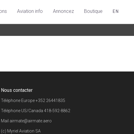
ions
Aviation info
Annoncez
Boutique
EN
Nous contacter
Téléphone Europe
+352 26441835
Téléphone US/Canada
418-592-8862
Mail
airmate@airmate.aero
(c) Myriel Aviation SA