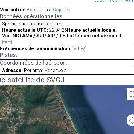
AJOUTER VOTRE VOT
Voir autres
Aéroports à
Cojedes
Données opérationnelles
Special qualification required
Heure actuelle UTC:
22:04:26
Heure actuelle locale:
Voir NOTAMs / SUP AIP / TFR affectant cet aéroport
[VIEW]
Fréquences de communication:
[VIEW]
Pistes:
Coordonnées de l'aéroport
Adresse:
Porlamar Venezuela
e satellite de SVGJ