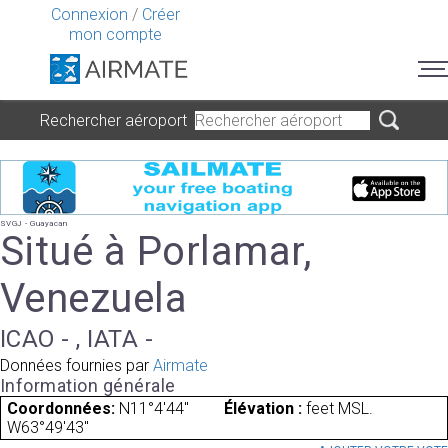
Connexion
/
Créer
mon compte
Rechercher aéroport
SVGJ - Guayacan
Situé à Porlamar,
Venezuela
ICAO - , IATA -
Données fournies par
Airmate
Information générale
Coordonnées:
N11°4'44"
Élévation :
feet MSL.
W63°49'43"