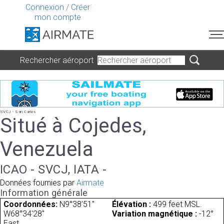
Connexion
/
Créer
mon compte
Rechercher aéroport
SVCJ - San Carlos
Situé à Cojedes,
Venezuela
ICAO - SVCJ, IATA -
Données fournies par
Airmate
Information générale
Coordonnées:
N9°38'51"
Élévation :
499 feet MSL.
W68°34'28"
Variation magnétique :
-12°
East