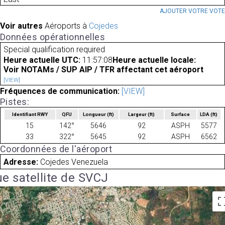
AJOUTER VOTRE VOT
Voir autres
Aéroports à
Cojedes
Données opérationnelles
Special qualification required
Heure actuelle UTC:
11:57:08
Heure actuelle locale:
Voir NOTAMs / SUP AIP / TFR affectant cet aéroport
[VIEW]
Fréquences de communication:
[VIEW]
Pistes:
Identifiant RWY
QFU
Longueur
(ft)
Largeur
(ft)
Surface
LDA
(ft)
15
142°
5646
92
ASPH
5577
33
322°
5645
92
ASPH
6562
Coordonnées de l'aéroport
Adresse:
Cojedes Venezuela
e satellite de SVCJ