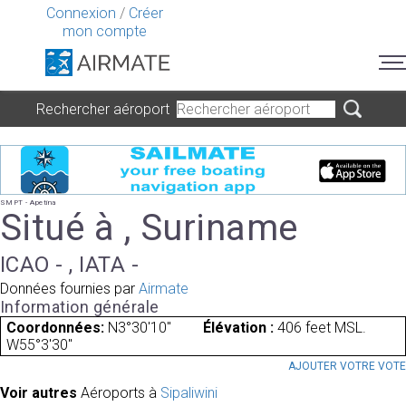
Connexion
/
Créer
mon compte
Rechercher aéroport
SMPT - Apetina
Situé à , Suriname
ICAO - , IATA -
Données fournies par
Airmate
Information générale
Coordonnées:
N3°30'10"
Élévation :
406 feet MSL.
W55°3'30"
AJOUTER VOTRE VOT
Voir autres
Aéroports à
Sipaliwini