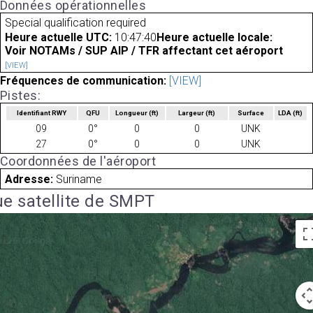
Données opérationnelles
Special qualification required
Heure actuelle UTC:
10:47:40
Heure actuelle locale:
Voir NOTAMs / SUP AIP / TFR affectant cet aéroport
[VIEW]
Fréquences de communication:
[VIEW]
Pistes:
Identifiant RWY
QFU
Longueur
(ft)
Largeur
(ft)
Surface
LDA
(ft)
09
0°
0
0
UNK
27
0°
0
0
UNK
Coordonnées de l'aéroport
Adresse:
Suriname
e satellite de SMPT