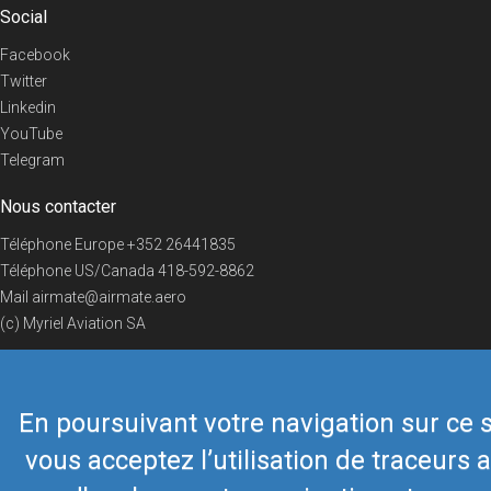
Social
Facebook
Twitter
Linkedin
YouTube
Telegram
Nous contacter
Téléphone Europe
+352 26441835
Téléphone US/Canada
418-592-8862
Mail
airmate@airmate.aero
(c) Myriel Aviation SA
En poursuivant votre navigation sur ce s
© 2019 Airmate -
Conditions d'utilisation
-
Vie privée
Back to top
vous acceptez l’utilisation de traceurs a