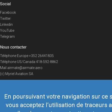
Social
Facebook
Twitter
Linkedin
YouTube
Telegram
Nous contacter
Téléphone Europe
+352 26441835
Téléphone US/Canada
418-592-8862
Mail
airmate@airmate.aero
(c) Myriel Aviation SA
En poursuivant votre navigation sur ce s
© 2019 Airmate -
Conditions d'utilisation
-
Vie privée
Back to top
vous acceptez l’utilisation de traceurs a