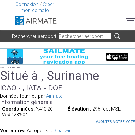
Connexion
/
Créer
mon compte
Rechercher aéroport
SMDJ - Djoemoe
Situé à , Suriname
ICAO - , IATA - DOE
Données fournies par
Airmate
Information générale
Coordonnées:
N4°0'26"
Élévation :
296 feet MSL.
W55°28'50"
AJOUTER VOTRE VOT
Voir autres
Aéroports à
Sipaliwini