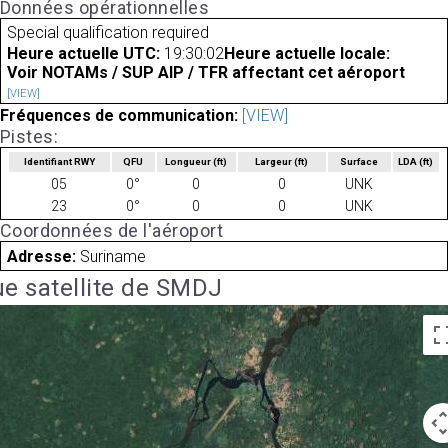
Données opérationnelles
Special qualification required
Heure actuelle UTC:
19:30:02
Heure actuelle locale:
Voir NOTAMs / SUP AIP / TFR affectant cet aéroport
[VIEW]
Fréquences de communication:
[VIEW]
Pistes:
Identifiant RWY
QFU
Longueur
(ft)
Largeur
(ft)
Surface
LDA
(ft)
05
0°
0
0
UNK
23
0°
0
0
UNK
Coordonnées de l'aéroport
Adresse:
Suriname
e satellite de SMDJ