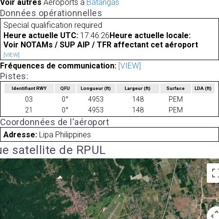
Voir autres
Aéroports à
Batangas
Données opérationnelles
Special qualification required
Heure actuelle UTC:
17:46:26
Heure actuelle locale:
Voir NOTAMs / SUP AIP / TFR affectant cet aéroport
[VIEW]
Fréquences de communication:
[VIEW]
Pistes:
Identifiant RWY
QFU
Longueur
(ft)
Largeur
(ft)
Surface
LDA
(ft)
03
0°
4953
148
PEM
21
0°
4953
148
PEM
Coordonnées de l'aéroport
Adresse:
Lipa Philippines
e satellite de RPUL