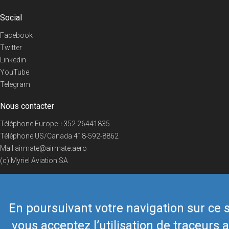
Social
Facebook
Twitter
Linkedin
YouTube
Telegram
Nous contacter
Téléphone Europe
+352 26441835
Téléphone US/Canada
418-592-8862
Mail
airmate@airmate.aero
(c) Myriel Aviation SA
En poursuivant votre navigation sur ce s
© 2019 Airmate -
Conditions d'utilisation
-
Vie privée
Back to top
vous acceptez l’utilisation de traceurs a