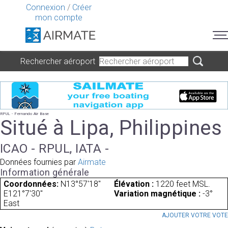
Connexion
/
Créer
mon compte
Rechercher aéroport
RPUL - Fernando Air Base
Situé à Lipa, Philippines
ICAO - RPUL, IATA -
Données fournies par
Airmate
Information générale
Coordonnées:
N13°57'18"
Élévation :
1220 feet MSL.
E121°7'30"
Variation magnétique :
-3°
East
AJOUTER VOTRE VOT