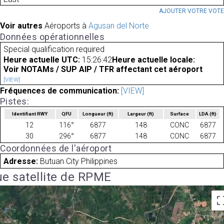
AJOUTER VOTRE VOT
Voir autres
Aéroports à
Agusan del Norte
Données opérationnelles
Special qualification required
Heure actuelle UTC:
15:26:42
Heure actuelle locale:
Voir NOTAMs / SUP AIP / TFR affectant cet aéroport
[VIEW]
Fréquences de communication:
[VIEW]
Pistes:
Identifiant RWY
QFU
Longueur
(ft)
Largeur
(ft)
Surface
LDA
(ft)
12
116°
6877
148
CONC
6877
30
296°
6877
148
CONC
6877
Coordonnées de l'aéroport
Adresse:
Butuan City Philippines
e satellite de RPME