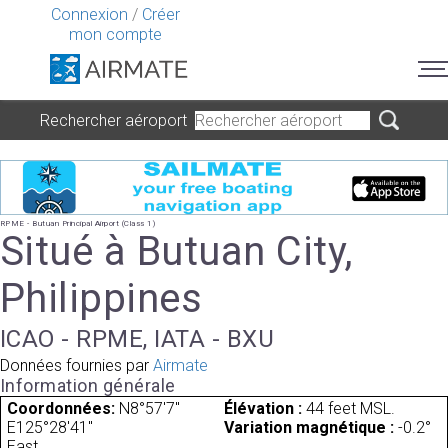
Connexion
/
Créer
mon compte
Rechercher aéroport
RPME - Butuan Principal Airport (Class 1)
Situé à Butuan City,
Philippines
ICAO - RPME, IATA - BXU
Données fournies par
Airmate
Information générale
Coordonnées:
N8°57'7"
Élévation :
44 feet MSL.
E125°28'41"
Variation magnétique :
-0.2°
East