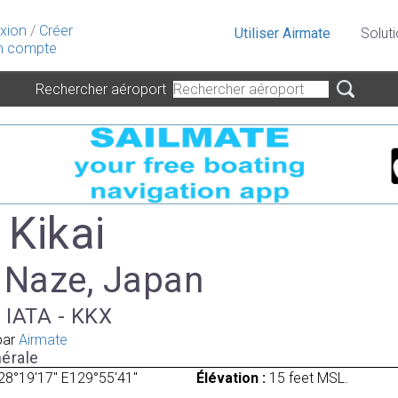
xion
/
Créer
Utiliser Airmate
Solut
 compte
Rechercher aéroport
 Kikai
à Naze, Japan
, IATA - KKX
par
Airmate
érale
28°19'17" E129°55'41"
Élévation :
15 feet MSL.