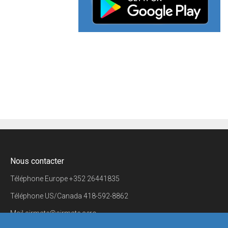
Nous contacter
Téléphone Europe
+352 26441835
Téléphone US/Canada
418-592-8862
Mail
airmate@airmate.aero