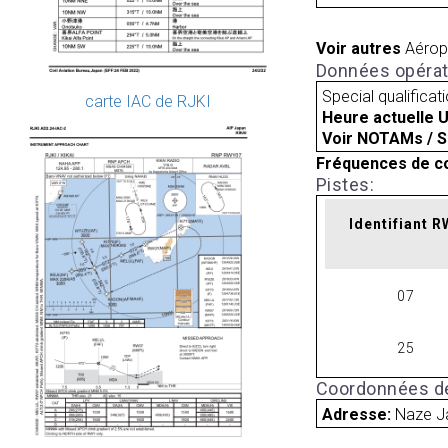
Voir autres
Aérop
Données opérat
Special qualificat
carte IAC de RJKI
Heure actuelle 
Voir NOTAMs / S
Fréquences de c
Pistes:
Identifiant 
07
25
Coordonnées de
Adresse:
Naze J