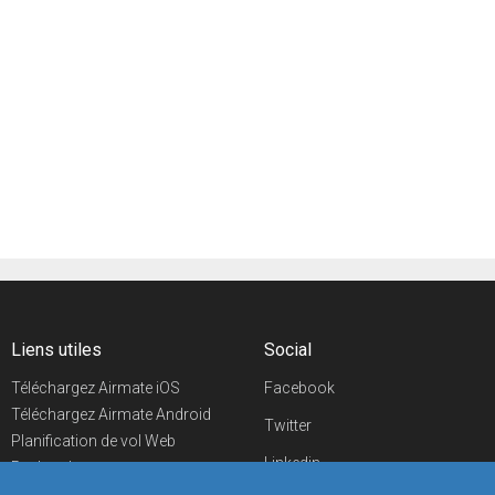
Liens utiles
Social
Téléchargez Airmate iOS
Facebook
Téléchargez Airmate Android
Twitter
Planification de vol Web
Linkedin
Recherche
aéroports/handleurs