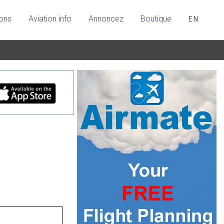
ions
Aviation info
Annoncez
Boutique
EN