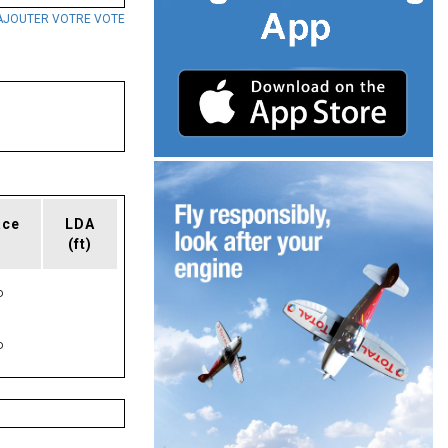
AJOUTER VOTRE VOTE
ace
LDA
(ft)
P
P