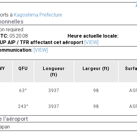
orts à
Kagoshima Prefecture
ionnelles
ion required
UTC:
05:20:08
Heure actuelle locale:
UP AIP / TFR affectant cet aéroport
[VIEW]
ommunication:
[VIEW]
RWY
QFU
Longueur
Largeur
(ft)
Surf
(ft)
63°
3937
98
AS
243°
3937
98
AS
 l'aéroport
apan