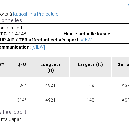
orts à
Kagoshima Prefecture
ionnelles
ion required
UTC:
11:47:48
Heure actuelle locale:
UP AIP / TFR affectant cet aéroport
[VIEW]
ommunication:
[VIEW]
RWY
QFU
Longueur
Largeur
(ft)
Surf
(ft)
134°
4921
148
AS
314°
4921
148
AS
 l'aéroport
ima Japan