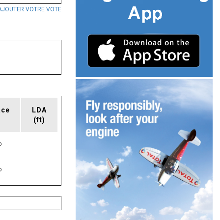
AJOUTER VOTRE VOTE
ace
LDA
(ft)
P
P