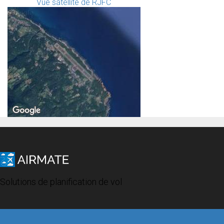
Vue satellite de RJFC
Solutions de planification de vol