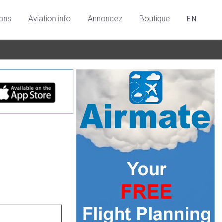
ions
Aviation info
Annoncez
Boutique
EN