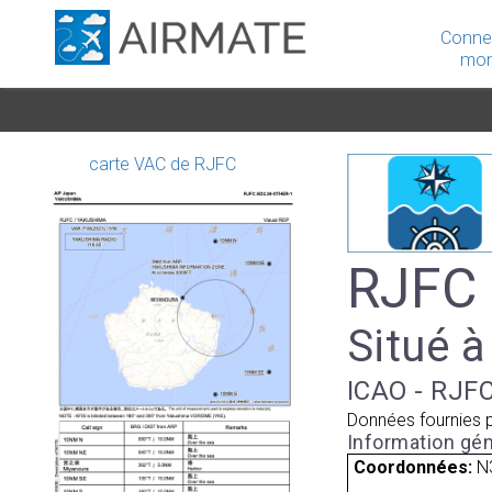
Conne
mon
carte VAC de RJFC
RJFC 
Situé 
ICAO - RJFC
Données fournies 
Information gén
Coordonnées:
N