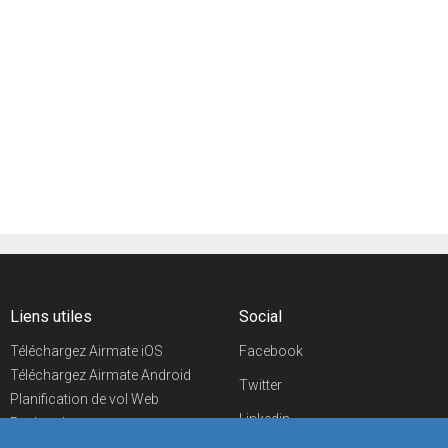
Liens utiles
Social
Téléchargez Airmate iOS
Facebook
Téléchargez Airmate Android
Twitter
Planification de vol Web
Linkedin
Recherche
aéroports/handleurs