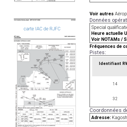
Voir autres
Aérop
Données opérat
Special qualificat
carte IAC de RJFC
Heure actuelle 
Voir NOTAMs / S
Fréquences de c
Pistes:
Identifiant 
14
32
Coordonnées de
Adresse:
Kagosh