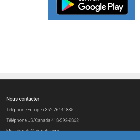
Nous contacter
Téléphone Europe
+352 26441835
Téléphone US/Canada
418-592-8862
Mail
airmate@airmate.aero