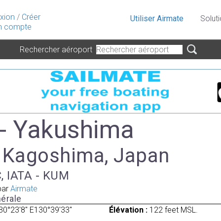
xion
/
Créer
Utiliser Airmate
Solut
 compte
Rechercher aéroport
- Yakushima
à Kagoshima, Japan
, IATA - KUM
par
Airmate
érale
30°23'8" E130°39'33"
Élévation :
122 feet MSL.