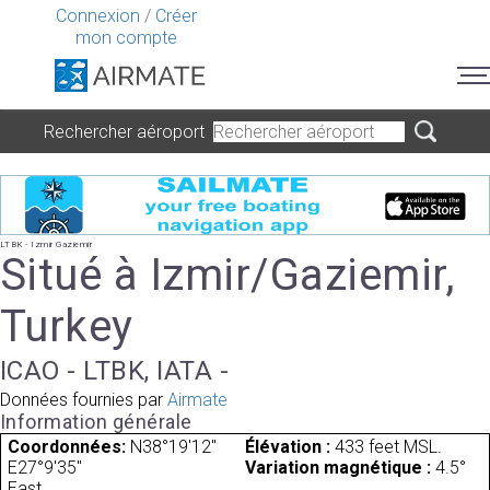
Connexion
/
Créer
mon compte
Rechercher aéroport
LTBK - Izmir Gaziemir
Situé à Izmir/Gaziemir,
Turkey
ICAO - LTBK, IATA -
Données fournies par
Airmate
Information générale
Coordonnées:
N38°19'12"
Élévation :
433 feet MSL.
E27°9'35"
Variation magnétique :
4.5°
East