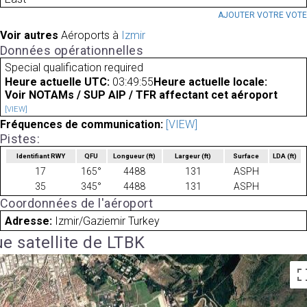
AJOUTER VOTRE VOT
Voir autres
Aéroports à
Izmir
Données opérationnelles
Special qualification required
Heure actuelle UTC:
03:49:55
Heure actuelle locale:
Voir NOTAMs / SUP AIP / TFR affectant cet aéroport
[VIEW]
Fréquences de communication:
[VIEW]
Pistes:
Identifiant RWY
QFU
Longueur
(ft)
Largeur
(ft)
Surface
LDA
(ft)
17
165°
4488
131
ASPH
35
345°
4488
131
ASPH
Coordonnées de l'aéroport
Adresse:
Izmir/Gaziemir Turkey
e satellite de LTBK