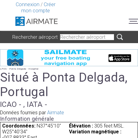
Connexion
/
Créer
mon compte
Rechercher aéroport
LPES - Ponta Delgada - Hospital
Situé à Ponta Delgada,
Portugal
ICAO - , IATA -
Données fournies par
Airmate
Information générale
Coordonnées:
N37°45'10"
Élévation :
305 feet MSL.
W25°40'34"
Variation magnétique :
-007.8833° East