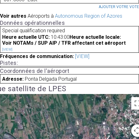
AJOUTER VOTRE VOT
Voir autres
Aéroports à
Autonomous Region of Azores
Données opérationnelles
Special qualification required
Heure actuelle UTC:
10:43:00
Heure actuelle locale:
Voir NOTAMs / SUP AIP / TFR affectant cet aéroport
[VIEW]
Fréquences de communication:
[VIEW]
Pistes:
Coordonnées de l'aéroport
Adresse:
Ponta Delgada Portugal
e satellite de LPES