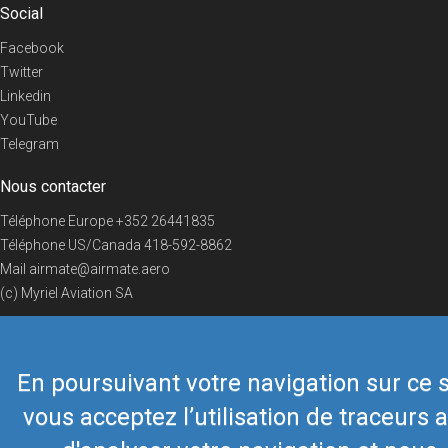
Social
Facebook
Twitter
Linkedin
YouTube
Telegram
Nous contacter
Téléphone Europe
+352 26441835
Téléphone US/Canada
418-592-8862
Mail
airmate@airmate.aero
(c) Myriel Aviation SA
En poursuivant votre navigation sur ce s
© 2019 Airmate -
Conditions d'utilisation
-
Vie privée
Back to top
vous acceptez l’utilisation de traceurs a