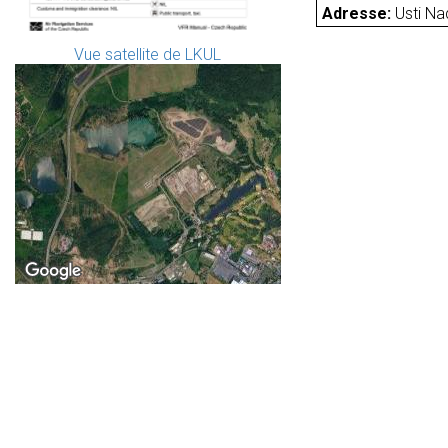
Adresse:
Usti N
Vue satellite de LKUL