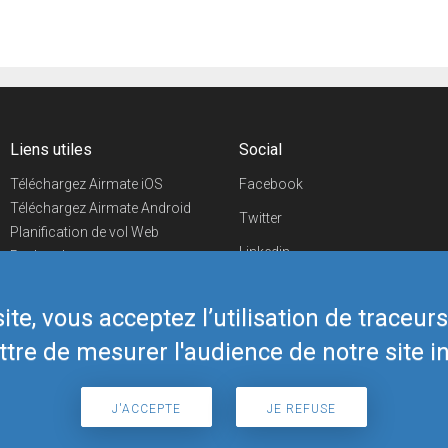
Liens utiles
Social
Téléchargez Airmate iOS
Facebook
Téléchargez Airmate Android
Twitter
Planification de vol Web
Linkedin
Recherche
aéroports/handleurs
YouTube
Evénements aéronautiques
te, vous acceptez l’utilisation de traceur
Telegram
Boutique Airmate
tre de mesurer l'audience de notre site in
J'ACCEPTE
JE REFUSE