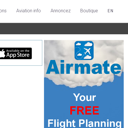
ions
Aviation info
Annoncez
Boutique
EN