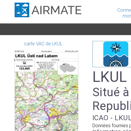
Conne
mon
carte VAC de LKUL
LKUL 
Situé 
Republ
ICAO - LKUL
Données fournies 