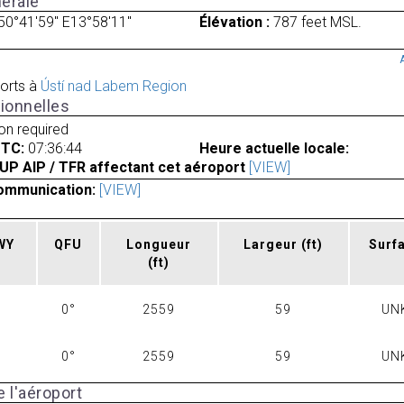
érale
50°41'59" E13°58'11"
Élévation :
787 feet MSL.
orts à
Ústí nad Labem Region
ionnelles
ion required
UTC:
07:36:44
Heure actuelle locale:
UP AIP / TFR affectant cet aéroport
[VIEW]
ommunication:
[VIEW]
RWY
QFU
Longueur
Largeur
(ft)
Surf
(ft)
0°
2559
59
UN
0°
2559
59
UN
 l'aéroport