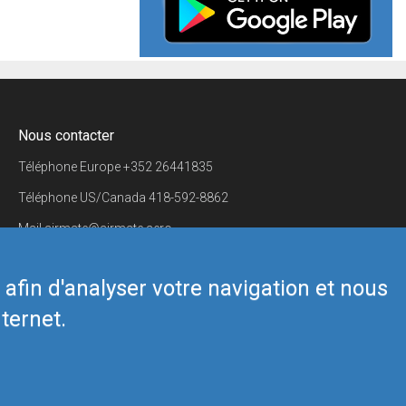
Nous contacter
Téléphone Europe
+352 26441835
Téléphone US/Canada
418-592-8862
Mail
airmate@airmate.aero
(c) Myriel Aviation SA
s afin d'analyser votre navigation et nous
ternet.
Back to top