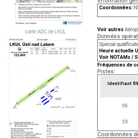
Information gén
Coordonnées:
N
Voir autres
Aérop
carte ADC de LKUL
Données opérat
Special qualificat
Heure actuelle 
Voir NOTAMs / S
Fréquences de c
Pistes:
Identifiant 
05
23
Coordonnées de