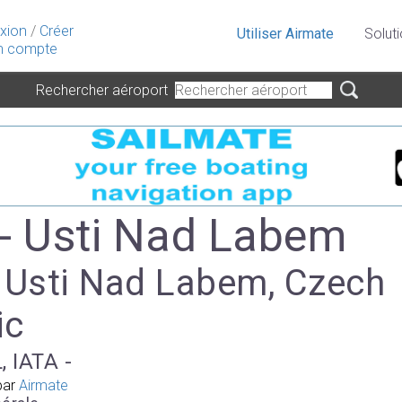
xion
/
Créer
Utiliser Airmate
Solut
 compte
Rechercher aéroport
- Usti Nad Labem
à Usti Nad Labem, Czech
ic
, IATA -
par
Airmate