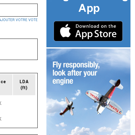
AJOUTER VOTRE VOTE
ace
LDA
(ft)
K
K