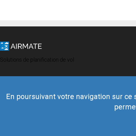
Solutions de planification de vol
En poursuivant votre navigation sur ce si
permet
© 2019 Airmate -
Conditions d'utilisation
-
Vie privée