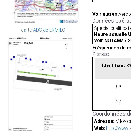
Voir autres
Aérop
Données opérat
Special qualificat
carte ADC de LKMILO
Heure actuelle 
Voir NOTAMs / S
Fréquences de c
Pistes:
Identifiant 
09
27
Coordonnées de
Adresse:
Milovic
Web:
http://www.