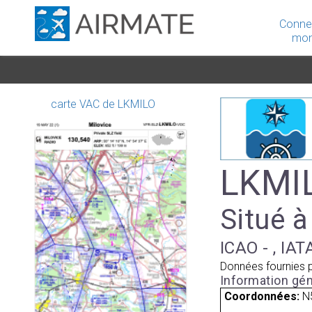
Conne
mon
carte VAC de LKMILO
LKMIL
Situé à
ICAO - , IAT
Données fournies 
Information gén
Coordonnées:
N