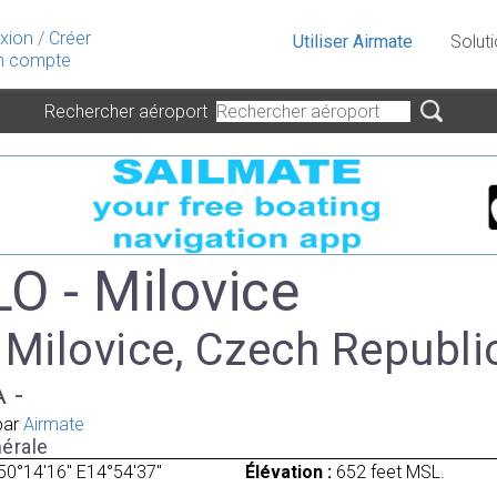
xion
/
Créer
Utiliser Airmate
Solut
 compte
Rechercher aéroport
O - Milovice
 Milovice, Czech Republi
A -
par
Airmate
érale
50°14'16" E14°54'37"
Élévation :
652 feet MSL.