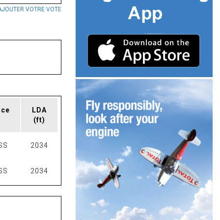
AJOUTER VOTRE VOTE
ace
LDA
(ft)
SS
2034
SS
2034