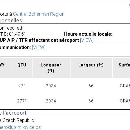
orts à
Central Bohemian Region
ionnelles
ion required
UTC:
01:49:51
Heure actuelle locale:
UP AIP / TFR affectant cet aéroport
[VIEW]
ommunication:
[VIEW]
RWY
QFU
Longueur
Largeur
(ft)
Surf
(ft)
97°
2034
66
GRA
277°
2034
66
GRA
 l'aéroport
e Czech Republic
aeroklub-milovice.cz