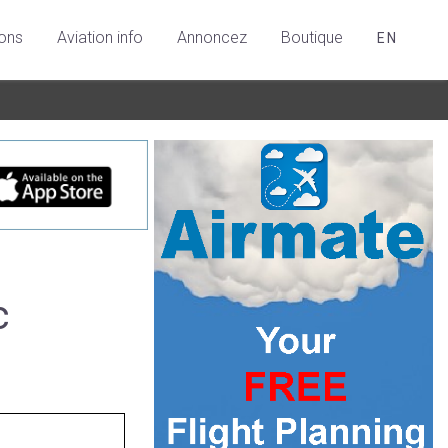
ions
Aviation info
Annoncez
Boutique
EN
c