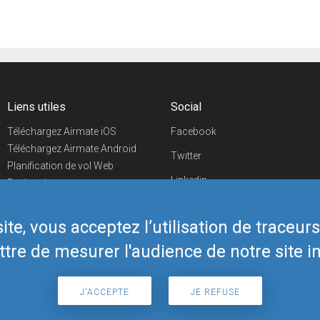
Liens utiles
Social
Téléchargez Airmate iOS
Facebook
Téléchargez Airmate Android
Twitter
Planification de vol Web
Linkedin
Recherche
aéroports/handleurs
YouTube
Evénements aéronautiques
te, vous acceptez l’utilisation de traceur
Telegram
Boutique Airmate
tre de mesurer l'audience de notre site in
J'ACCEPTE
JE REFUSE