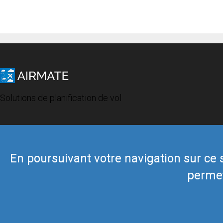
Solutions de planification de vol
En poursuivant votre navigation sur ce si
permet
© 2019 Airmate -
Conditions d'utilisation
-
Vie privée