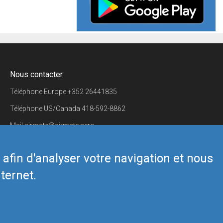
Nous contacter
Téléphone Europe
+352 26441835
Téléphone US/Canada
418-592-8862
Mail
airmate@airmate.aero
(c) Myriel Aviation SA
s afin d'analyser votre navigation et nous
ternet.
Back to top