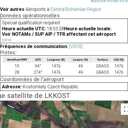
AJOUTER VOTRE VOT
Voir autres
Aéroports à
Central Bohemian Region
Données opérationnelles
Special qualification required
Heure actuelle UTC:
18:53:28
Heure actuelle locale:
Voir NOTAMs / SUP AIP / TFR affectant cet aéroport
[VIEW]
Fréquences de communication:
[VIEW]
Pistes:
Identifiant RWY
QFU
Longueur
(ft)
Largeur
(ft)
Surface
LDA
(ft)
10
94°
1476
49
GRASS
1476
28
274°
1476
49
GRASS
1476
Coordonnées de l'aéroport
Adresse:
Kostomlaty Czech Republic
e satellite de LKKOST