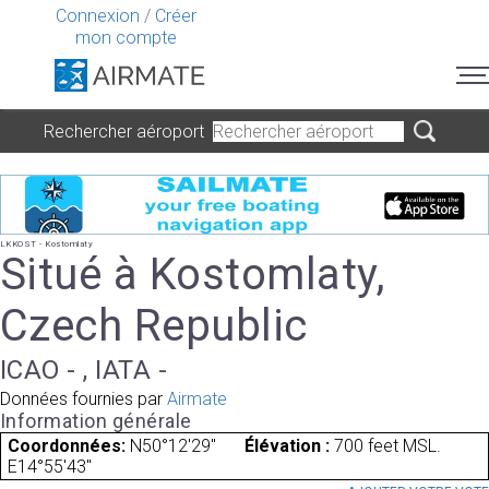
Connexion
/
Créer
mon compte
Rechercher aéroport
LKKOST - Kostomlaty
Situé à Kostomlaty,
Czech Republic
ICAO - , IATA -
Données fournies par
Airmate
Information générale
Coordonnées:
N50°12'29"
Élévation :
700 feet MSL.
E14°55'43"