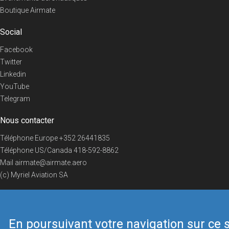
Boutique Airmate
Social
Facebook
Twitter
Linkedin
YouTube
Telegram
Nous contacter
Téléphone Europe
+352 26441835
Téléphone US/Canada
418-592-8862
Mail
airmate@airmate.aero
(c) Myriel Aviation SA
En poursuivant votre navigation sur ce s
© 2019 Airmate -
Conditions d'utilisation
-
Vie privée
Back to top