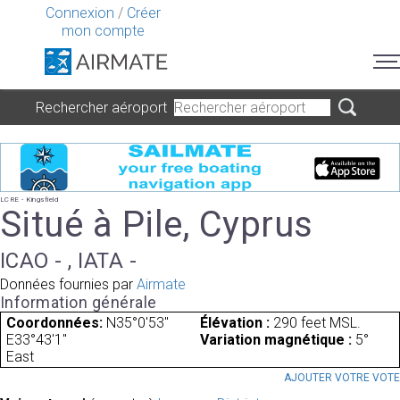
Connexion
/
Créer
mon compte
Rechercher aéroport
LCRE - Kingsfield
Situé à Pile, Cyprus
ICAO - , IATA -
Données fournies par
Airmate
Information générale
Coordonnées:
N35°0'53"
Élévation :
290 feet MSL.
E33°43'1"
Variation magnétique :
5°
East
AJOUTER VOTRE VOT