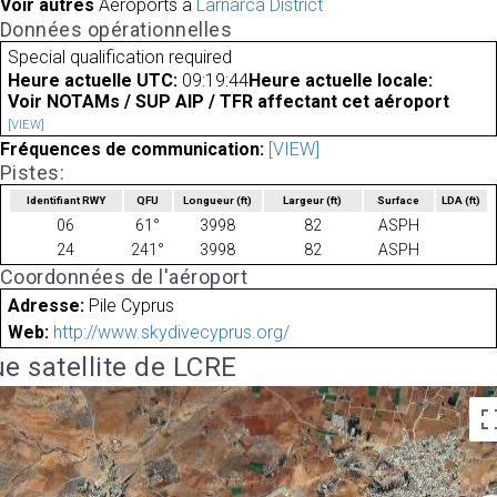
Voir autres
Aéroports à
Larnarca District
Données opérationnelles
Special qualification required
Heure actuelle UTC:
09:19:44
Heure actuelle locale:
Voir NOTAMs / SUP AIP / TFR affectant cet aéroport
[VIEW]
Fréquences de communication:
[VIEW]
Pistes:
Identifiant RWY
QFU
Longueur
(ft)
Largeur
(ft)
Surface
LDA
(ft)
06
61°
3998
82
ASPH
24
241°
3998
82
ASPH
Coordonnées de l'aéroport
Adresse:
Pile Cyprus
Web:
http://www.skydivecyprus.org/
e satellite de LCRE