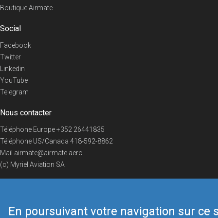
Boutique Airmate
Social
Facebook
Twitter
Linkedin
YouTube
Telegram
Nous contacter
Téléphone Europe
+352 26441835
Téléphone US/Canada
418-592-8862
Mail
airmate@airmate.aero
(c) Myriel Aviation SA
En poursuivant votre navigation sur ce s
© 2019 Airmate -
Conditions d'utilisation
-
Vie privée
Back to top