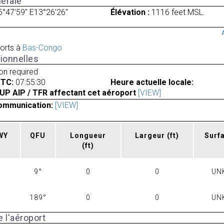
érale
5°47'59" E13°26'26"
Élévation :
1116 feet MSL.
orts à
Bas-Congo
ionnelles
ion required
UTC:
07:55:30
Heure actuelle locale:
UP AIP / TFR affectant cet aéroport
[VIEW]
ommunication:
[VIEW]
RWY
QFU
Longueur
Largeur
(ft)
Surf
(ft)
9°
0
0
UN
189°
0
0
UN
 l'aéroport