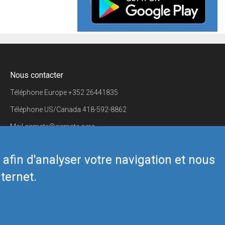
Nous contacter
Téléphone Europe
+352 26441835
Téléphone US/Canada
418-592-8862
Mail
airmate@airmate.aero
(c) Myriel Aviation SA
s afin d'analyser votre navigation et nous
ternet.
Back to top