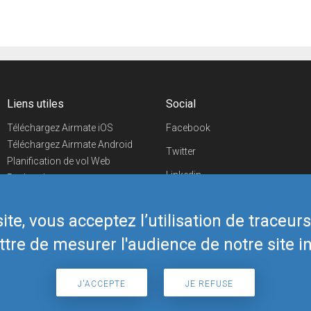
Liens utiles
Social
Téléchargez Airmate iOS
Facebook
Téléchargez Airmate Android
Twitter
Planification de vol Web
Linkedin
Recherche
aéroports/handleurs
YouTube
Evénements aéronautiques
te, vous acceptez l’utilisation de traceur
Telegram
Boutique Airmate
tre de mesurer l'audience de notre site in
J'ACCEPTE
JE REFUSE