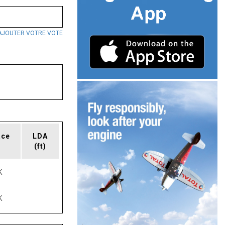
AJOUTER VOTRE VOTE
ace
LDA
(ft)
K
K