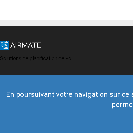
Solutions de planification de vol
En poursuivant votre navigation sur ce si
permet
© 2019 Airmate -
Conditions d'utilisation
-
Vie privée