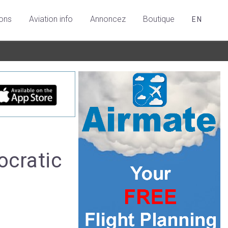
ions
Aviation info
Annoncez
Boutique
EN
ocratic