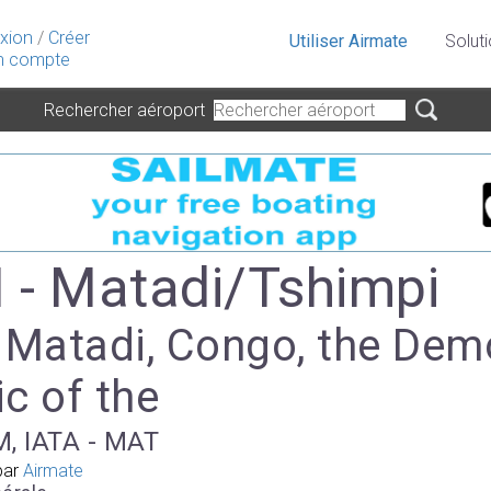
xion
/
Créer
Utiliser Airmate
Solut
 compte
Rechercher aéroport
- Matadi/Tshimpi
à Matadi, Congo, the Dem
c of the
M, IATA - MAT
par
Airmate