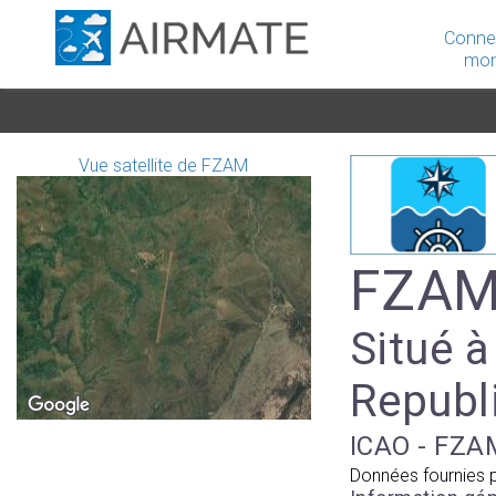
Conne
mon
Vue satellite de FZAM
FZAM 
Situé 
Republi
ICAO - FZA
Données fournies 