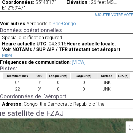
Coordonnées:
S5°48'17"
Élévation :
26 feet MSL.
E12°59'47"
AJOUTER VOTRE VOT
Voir autres
Aéroports à
Bas-Congo
Données opérationnelles
Special qualification required
Heure actuelle UTC:
04:39:15
Heure actuelle locale:
Voir NOTAMs / SUP AIP / TFR affectant cet aéroport
[VIEW]
Fréquences de communication:
[VIEW]
Pistes:
Identifiant RWY
QFU
Longueur
(ft)
Largeur
(ft)
Surface
LDA
(ft)
04
0°
0
0
UNK
22
0°
0
0
UNK
Coordonnées de l'aéroport
Adresse:
Congo, the Democratic Republic of the
e satellite de FZAJ