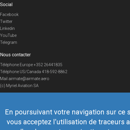
Social
Facebook
Twitter
Linkedin
YouTube
Telegram
Nous contacter
Téléphone Europe
+352 26441835
Téléphone US/Canada
418-592-8862
Mail
airmate@airmate.aero
(c) Myriel Aviation SA
En poursuivant votre navigation sur ce s
© 2019 Airmate -
Conditions d'utilisation
-
Vie privée
Back to top
vous acceptez l’utilisation de traceurs a