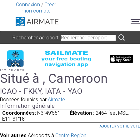
Connexion
/
Créer
mon compte
Rechercher aéroport
FKKY - Yaounde-Ville
Situé à , Cameroon
ICAO - FKKY, IATA - YAO
Données fournies par
Airmate
Information générale
Coordonnées:
N3°49'55"
Élévation :
2464 feet MSL.
E11°31'18"
AJOUTER VOTRE VOT
Voir autres
Aéroports à
Centre Region