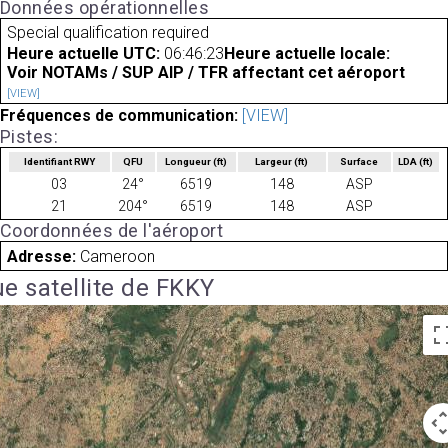
Données opérationnelles
Special qualification required
Heure actuelle UTC:
06:46:23
Heure actuelle locale:
Voir NOTAMs / SUP AIP / TFR affectant cet aéroport
[VIEW]
Fréquences de communication:
[VIEW]
Pistes:
Identifiant RWY
QFU
Longueur
(ft)
Largeur
(ft)
Surface
LDA
(ft)
03
24°
6519
148
ASP
21
204°
6519
148
ASP
Coordonnées de l'aéroport
Adresse:
Cameroon
e satellite de FKKY