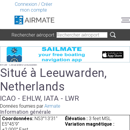
Connexion
/
Créer
mon compte
Rechercher aéroport
EHLW - Leeuwarden/Leeuwarden
Situé à Leeuwarden,
Netherlands
ICAO - EHLW, IATA - LWR
Données fournies par
Airmate
Information générale
Coordonnées:
N53°13'31"
Élévation :
3 feet MSL.
E5°45'9"
Variation magnétique :
+2.000° East