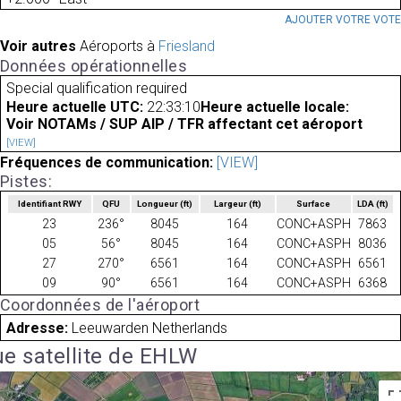
AJOUTER VOTRE VOT
Voir autres
Aéroports à
Friesland
Données opérationnelles
Special qualification required
Heure actuelle UTC:
22:33:10
Heure actuelle locale:
Voir NOTAMs / SUP AIP / TFR affectant cet aéroport
[VIEW]
Fréquences de communication:
[VIEW]
Pistes:
Identifiant RWY
QFU
Longueur
(ft)
Largeur
(ft)
Surface
LDA
(ft)
23
236°
8045
164
CONC+ASPH
7863
05
56°
8045
164
CONC+ASPH
8036
27
270°
6561
164
CONC+ASPH
6561
09
90°
6561
164
CONC+ASPH
6368
Coordonnées de l'aéroport
Adresse:
Leeuwarden Netherlands
e satellite de EHLW