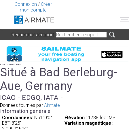
Connexion
/
Créer
mon compte
Rechercher aéroport
EDGQ - Schameder
Situé à Bad Berleburg-
Aue, Germany
ICAO - EDGQ, IATA -
Données fournies par
Airmate
Information générale
Coordonnées:
N51°0'0"
Élévation :
1788 feet MSL.
E8°18'25"
Variation magnétique :
3.0000° East