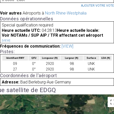
AJOUTER VOTRE VOT
Voir autres
Aéroports à
North Rhine-Westphalia
Données opérationnelles
Special qualification required
Heure actuelle UTC:
04:28:13
Heure actuelle locale:
Voir NOTAMs / SUP AIP / TFR affectant cet aéroport
[VIEW]
Fréquences de communication:
[VIEW]
Pistes:
Identifiant RWY
QFU
Longueur
(ft)
Largeur
(ft)
Surface
LDA
(ft)
09
0°
2920
98
UNK
27
0°
2920
98
UNK
Coordonnées de l'aéroport
Adresse:
Bad Berleburg-Aue Germany
e satellite de EDGQ