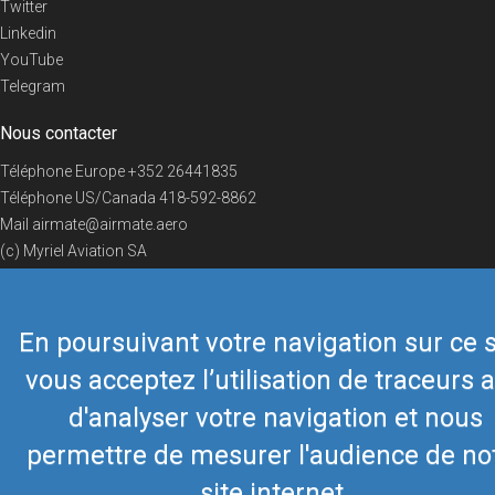
Twitter
Linkedin
YouTube
Telegram
Nous contacter
Téléphone Europe
+352 26441835
Téléphone US/Canada
418-592-8862
Mail
airmate@airmate.aero
(c) Myriel Aviation SA
En poursuivant votre navigation sur ce s
© 2019 Airmate -
Conditions d'utilisation
-
Vie privée
Back to top
vous acceptez l’utilisation de traceurs a
d'analyser votre navigation et nous
permettre de mesurer l'audience de no
site internet.