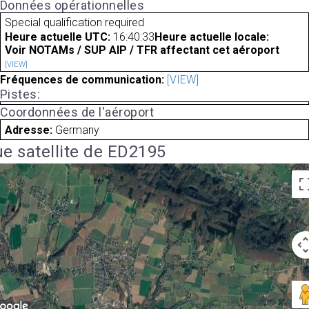
Données opérationnelles
Special qualification required
Heure actuelle UTC:
16:40:33
Heure actuelle locale:
Voir NOTAMs / SUP AIP / TFR affectant cet aéroport
[VIEW]
Fréquences de communication:
[VIEW]
Pistes:
Coordonnées de l'aéroport
Adresse:
Germany
e satellite de ED2195