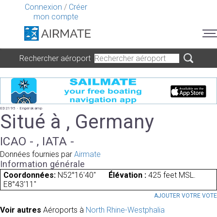
Connexion
/
Créer
mon compte
Rechercher aéroport
ED2195 - Engerskamp
Situé à , Germany
ICAO - , IATA -
Données fournies par
Airmate
Information générale
Coordonnées:
N52°16'40"
Élévation :
425 feet MSL.
E8°43'11"
AJOUTER VOTRE VOT
Voir autres
Aéroports à
North Rhine-Westphalia