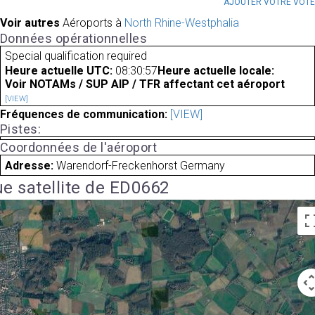
AJOUTER VOTRE VOT
Voir autres
Aéroports à
North Rhine-Westphalia
Données opérationnelles
Special qualification required
Heure actuelle UTC:
08:30:57
Heure actuelle locale:
Voir NOTAMs / SUP AIP / TFR affectant cet aéroport
[VIEW]
Fréquences de communication:
[VIEW]
Pistes:
Coordonnées de l'aéroport
Adresse:
Warendorf-Freckenhorst Germany
e satellite de ED0662