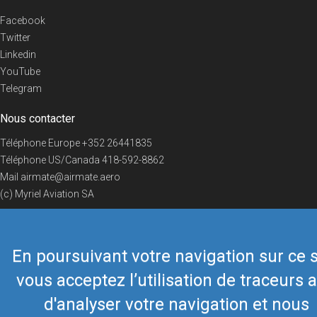
Facebook
Twitter
Linkedin
YouTube
Telegram
Nous contacter
Téléphone Europe
+352 26441835
Téléphone US/Canada
418-592-8862
Mail
airmate@airmate.aero
(c) Myriel Aviation SA
En poursuivant votre navigation sur ce s
© 2019 Airmate -
Conditions d'utilisation
-
Vie privée
Back to top
vous acceptez l’utilisation de traceurs a
d'analyser votre navigation et nous