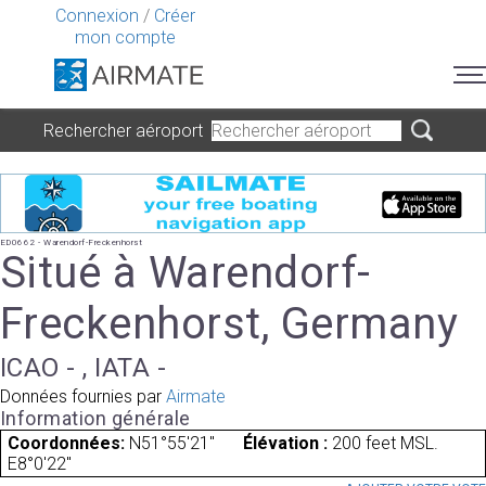
Connexion
/
Créer
mon compte
Rechercher aéroport
ED0662 - Warendorf-Freckenhorst
Situé à Warendorf-
Freckenhorst, Germany
ICAO - , IATA -
Données fournies par
Airmate
Information générale
Coordonnées:
N51°55'21"
Élévation :
200 feet MSL.
E8°0'22"