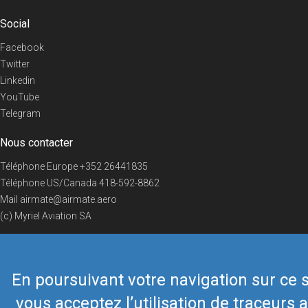
Social
Facebook
Twitter
Linkedin
YouTube
Telegram
Nous contacter
Téléphone Europe
+352 26441835
Téléphone US/Canada
418-592-8862
Mail
airmate@airmate.aero
(c) Myriel Aviation SA
En poursuivant votre navigation sur ce s
© 2019 Airmate -
Conditions d'utilisation
-
Vie privée
Back to top
vous acceptez l’utilisation de traceurs a