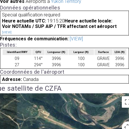
Voir autres
Aéroports à
Yukon Territory
Données opérationnelles
Special qualification required
Heure actuelle UTC:
19:15:20
Heure actuelle locale:
Voir NOTAMs / SUP AIP / TFR affectant cet aéroport
[VIEW]
Fréquences de communication:
[VIEW]
Pistes:
Identifiant RWY
QFU
Longueur
(ft)
Largeur
(ft)
Surface
LDA
(ft)
09
114°
3996
100
GRAVE
3996
27
294°
3996
100
GRAVE
3996
Coordonnées de l'aéroport
Adresse:
Canada
e satellite de CZFA