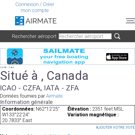
Connexion
/
Créer
mon compte
Rechercher aéroport
CZFA - Faro
Situé à , Canada
ICAO - CZFA, IATA - ZFA
Données fournies par
Airmate
Information générale
Coordonnées:
N62°12'25"
Élévation :
2351 feet MSL.
W133°22'24"
Variation magnétique :
20.7833° East
AJOUTER VOTRE VOT