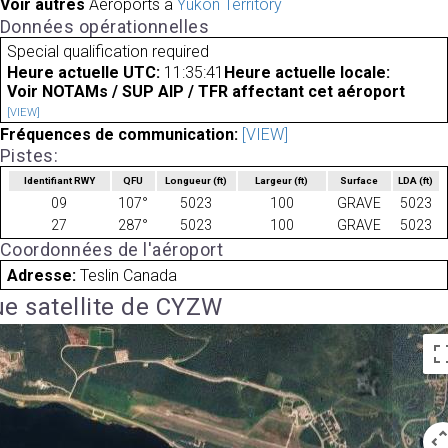
Voir autres
Aéroports à
Yukon Territory
Données opérationnelles
Special qualification required
Heure actuelle UTC:
11:35:41
Heure actuelle locale:
Voir NOTAMs / SUP AIP / TFR affectant cet aéroport
[VIEW]
Fréquences de communication:
[VIEW]
Pistes:
Identifiant RWY
QFU
Longueur
(ft)
Largeur
(ft)
Surface
LDA
(ft)
09
107°
5023
100
GRAVE
5023
27
287°
5023
100
GRAVE
5023
Coordonnées de l'aéroport
Adresse:
Teslin Canada
e satellite de CYZW