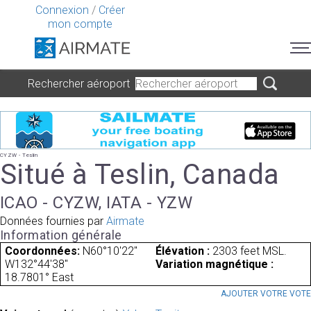
Connexion
/
Créer
mon compte
Rechercher aéroport
CYZW - Teslin
Situé à Teslin, Canada
ICAO - CYZW, IATA - YZW
Données fournies par
Airmate
Information générale
Coordonnées:
N60°10'22"
Élévation :
2303 feet MSL.
W132°44'38"
Variation magnétique :
18.7801° East
AJOUTER VOTRE VOT