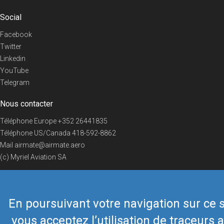
Social
Facebook
Twitter
Linkedin
YouTube
Telegram
Nous contacter
Téléphone Europe
+352 26441835
Téléphone US/Canada
418-592-8862
Mail
airmate@airmate.aero
(c) Myriel Aviation SA
En poursuivant votre navigation sur ce s
© 2019 Airmate -
Conditions d'utilisation
-
Vie privée
Back to top
vous acceptez l’utilisation de traceurs a