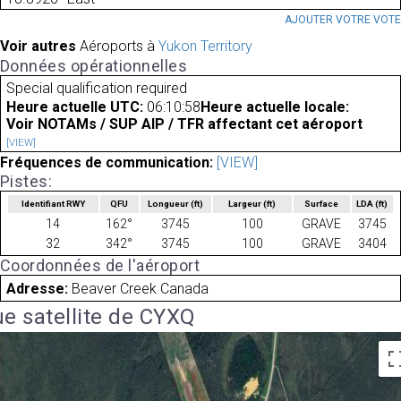
AJOUTER VOTRE VOT
Voir autres
Aéroports à
Yukon Territory
Données opérationnelles
Special qualification required
Heure actuelle UTC:
06:10:58
Heure actuelle locale:
Voir NOTAMs / SUP AIP / TFR affectant cet aéroport
[VIEW]
Fréquences de communication:
[VIEW]
Pistes:
Identifiant RWY
QFU
Longueur
(ft)
Largeur
(ft)
Surface
LDA
(ft)
14
162°
3745
100
GRAVE
3745
32
342°
3745
100
GRAVE
3404
Coordonnées de l'aéroport
Adresse:
Beaver Creek Canada
e satellite de CYXQ