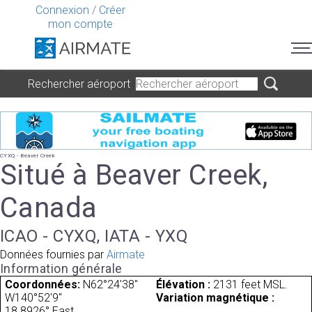
Connexion
/
Créer
mon compte
Rechercher aéroport
CYXQ - Beaver Creek
Situé à Beaver Creek,
Canada
ICAO - CYXQ, IATA - YXQ
Données fournies par
Airmate
Information générale
Coordonnées:
N62°24'38"
Élévation :
2131 feet MSL.
W140°52'9"
Variation magnétique :
18.8926° East