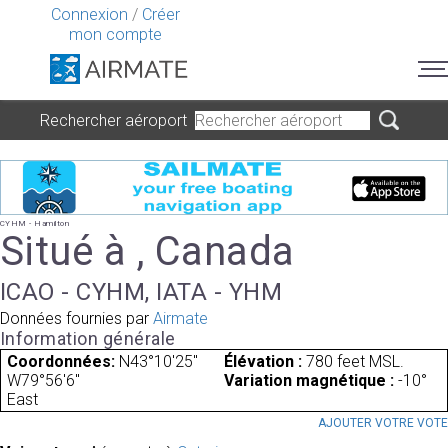
Connexion
/
Créer
mon compte
Rechercher aéroport
CYHM - Hamilton
Situé à , Canada
ICAO - CYHM, IATA - YHM
Données fournies par
Airmate
Information générale
Coordonnées:
N43°10'25"
Élévation :
780 feet MSL.
W79°56'6"
Variation magnétique :
-10°
East
AJOUTER VOTRE VOT