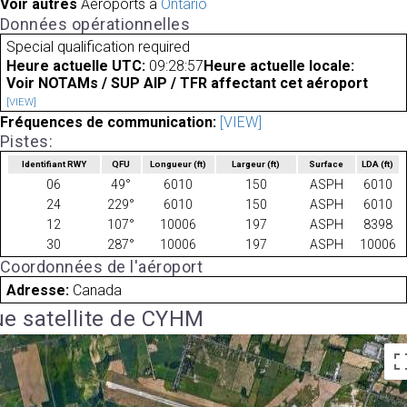
Voir autres
Aéroports à
Ontario
Données opérationnelles
Special qualification required
Heure actuelle UTC:
09:28:57
Heure actuelle locale:
Voir NOTAMs / SUP AIP / TFR affectant cet aéroport
[VIEW]
Fréquences de communication:
[VIEW]
Pistes:
Identifiant RWY
QFU
Longueur
(ft)
Largeur
(ft)
Surface
LDA
(ft)
06
49°
6010
150
ASPH
6010
24
229°
6010
150
ASPH
6010
12
107°
10006
197
ASPH
8398
30
287°
10006
197
ASPH
10006
Coordonnées de l'aéroport
Adresse:
Canada
e satellite de CYHM