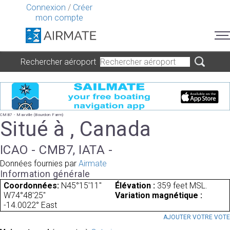
Connexion
/
Créer
mon compte
Rechercher aéroport
CMB7 - Maxville (Bourdon Farm)
Situé à , Canada
ICAO - CMB7, IATA -
Données fournies par
Airmate
Information générale
Coordonnées:
N45°15'11"
Élévation :
359 feet MSL.
W74°48'25"
Variation magnétique :
-14.0022° East
AJOUTER VOTRE VOT