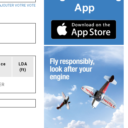
AJOUTER VOTRE VOTE
ace
LDA
(ft)
ER