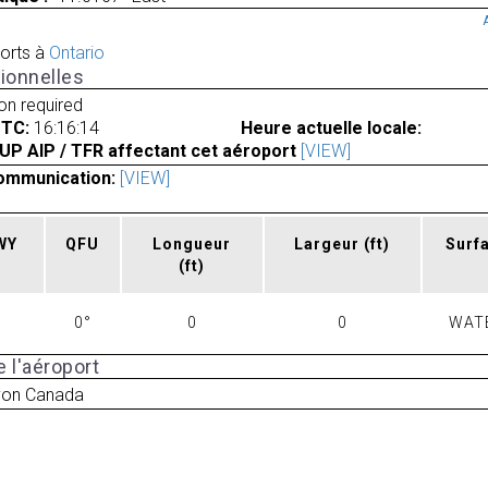
orts à
Ontario
ionnelles
ion required
UTC:
16:16:14
Heure actuelle locale:
UP AIP / TFR affectant cet aéroport
[VIEW]
ommunication:
[VIEW]
RWY
QFU
Longueur
Largeur
(ft)
Surf
(ft)
0°
0
0
WAT
 l'aéroport
von Canada