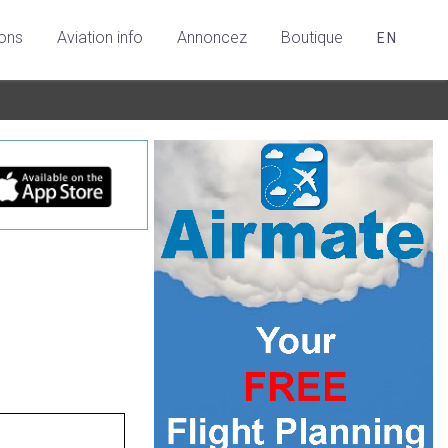
ions
Aviation info
Annoncez
Boutique
EN