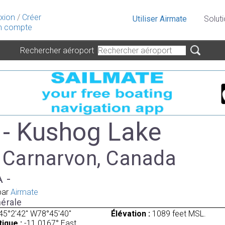
xion
/
Créer
Utiliser Airmate
Solut
 compte
Rechercher aéroport
- Kushog Lake
à Carnarvon, Canada
A -
par
Airmate
érale
45°2'42" W78°45'40"
Élévation :
1089 feet MSL.
ique :
-11.0167° East