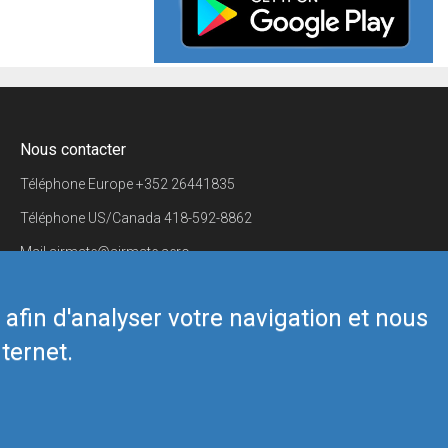
Nous contacter
Téléphone Europe
+352 26441835
Téléphone US/Canada
418-592-8862
Mail
airmate@airmate.aero
(c) Myriel Aviation SA
s afin d'analyser votre navigation et nous
ternet.
Back to top