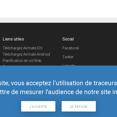
Liens utiles
Social
Téléchargez Airmate iOS
Facebook
Téléchargez Airmate Android
Twitter
Planification de vol Web
Linkedin
Recherche
aéroports/handleurs
YouTube
Evénements aéronautiques
te, vous acceptez l’utilisation de traceur
Telegram
Boutique Airmate
tre de mesurer l'audience de notre site in
J'ACCEPTE
JE REFUSE