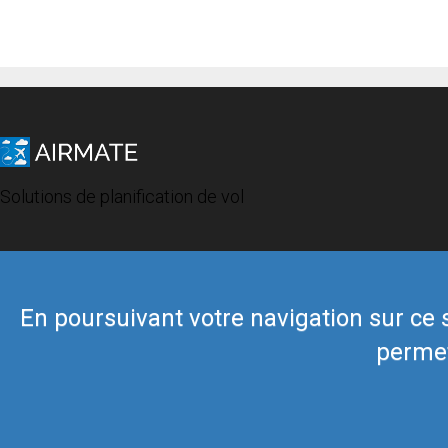
Solutions de planification de vol
En poursuivant votre navigation sur ce si
permet
© 2019 Airmate -
Conditions d'utilisation
-
Vie privée