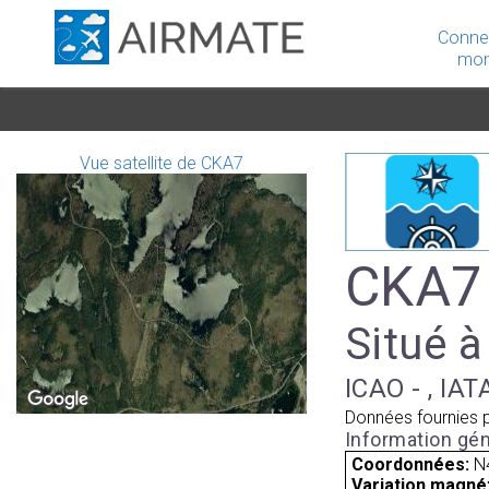
Conne
mon
Vue satellite de CKA7
CKA7 
Situé 
ICAO - , IAT
Données fournies 
Information gén
Coordonnées:
N
Variation magnét