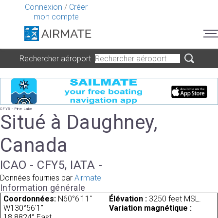
Connexion
/
Créer
mon compte
Rechercher aéroport
CFY5 - Pine Lake
Situé à Daughney,
Canada
ICAO - CFY5, IATA -
Données fournies par
Airmate
Information générale
Coordonnées:
N60°6'11"
Élévation :
3250 feet MSL.
W130°56'1"
Variation magnétique :
18.8824° East