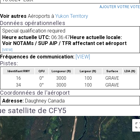
AJOUTER VOTRE VOT
Voir autres
Aéroports à
Yukon Territory
Données opérationnelles
Special qualification required
Heure actuelle UTC:
06:36:47
Heure actuelle locale:
Voir NOTAMs / SUP AIP / TFR affectant cet aéroport
[VIEW]
Fréquences de communication:
[VIEW]
Pistes:
Identifiant RWY
QFU
Longueur
(ft)
Largeur
(ft)
Surface
LDA
(ft)
16
0°
3000
100
GRAVE
34
0°
3000
100
GRAVE
Coordonnées de l'aéroport
Adresse:
Daughney Canada
e satellite de CFY5