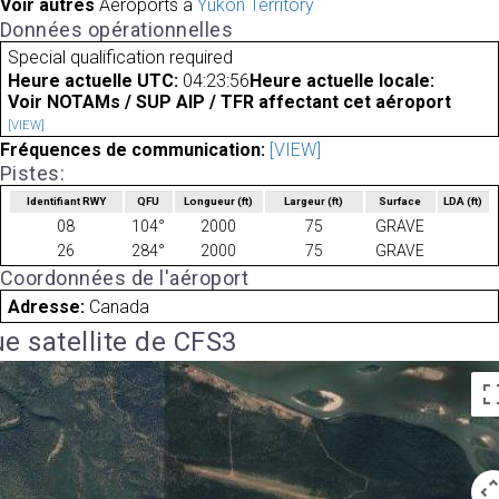
Voir autres
Aéroports à
Yukon Territory
Données opérationnelles
Special qualification required
Heure actuelle UTC:
04:23:56
Heure actuelle locale:
Voir NOTAMs / SUP AIP / TFR affectant cet aéroport
[VIEW]
Fréquences de communication:
[VIEW]
Pistes:
Identifiant RWY
QFU
Longueur
(ft)
Largeur
(ft)
Surface
LDA
(ft)
08
104°
2000
75
GRAVE
26
284°
2000
75
GRAVE
Coordonnées de l'aéroport
Adresse:
Canada
e satellite de CFS3