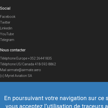
Social
Facebook
Twitter
Linkedin
YouTube
Telegram
Nous contacter
Téléphone Europe
+352 26441835
Téléphone US/Canada
418-592-8862
Mail
airmate@airmate.aero
(c) Myriel Aviation SA
En poursuivant votre navigation sur ce s
© 2019 Airmate -
Conditions d'utilisation
-
Vie privée
Back to top
vous acceptez l’utilisation de traceurs a