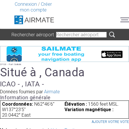
Connexion
/
Créer
mon compte
Rechercher aéroport
CFS3 - Fort Selkirk
Situé à , Canada
ICAO - , IATA -
Données fournies par
Airmate
Information générale
Coordonnées:
N62°46'6"
Élévation :
1560 feet MSL.
W137°23'5"
Variation magnétique :
20.0442° East
AJOUTER VOTRE VOT