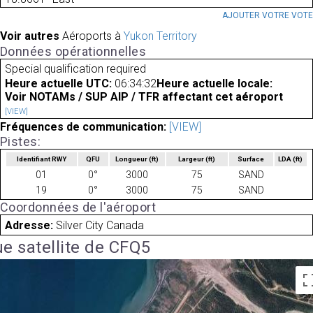
AJOUTER VOTRE VOT
Voir autres
Aéroports à
Yukon Territory
Données opérationnelles
Special qualification required
Heure actuelle UTC:
06:34:32
Heure actuelle locale:
Voir NOTAMs / SUP AIP / TFR affectant cet aéroport
[VIEW]
Fréquences de communication:
[VIEW]
Pistes:
Identifiant RWY
QFU
Longueur
(ft)
Largeur
(ft)
Surface
LDA
(ft)
01
0°
3000
75
SAND
19
0°
3000
75
SAND
Coordonnées de l'aéroport
Adresse:
Silver City Canada
e satellite de CFQ5