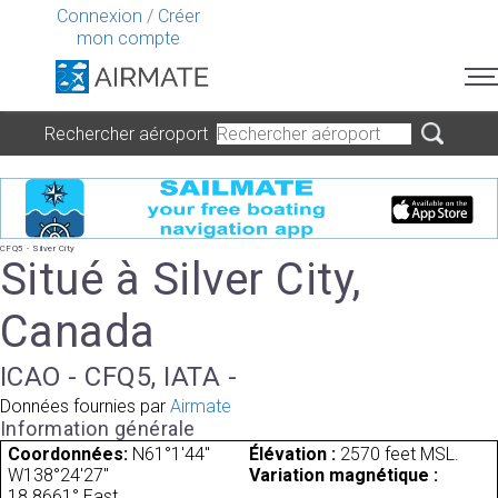
Connexion
/
Créer
mon compte
Rechercher aéroport
CFQ5 - Silver City
Situé à Silver City,
Canada
ICAO - CFQ5, IATA -
Données fournies par
Airmate
Information générale
Coordonnées:
N61°1'44"
Élévation :
2570 feet MSL.
W138°24'27"
Variation magnétique :
18.8661° East