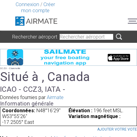
Connexion
/
Créer
mon compte
Rechercher aéroport
CCZ3 - Clarenville
Situé à , Canada
ICAO - CCZ3, IATA -
Données fournies par
Airmate
Information générale
Coordonnées:
N48°16'29"
Élévation :
196 feet MSL.
W53°55'26"
Variation magnétique :
-17.2505° East
AJOUTER VOTRE VOT