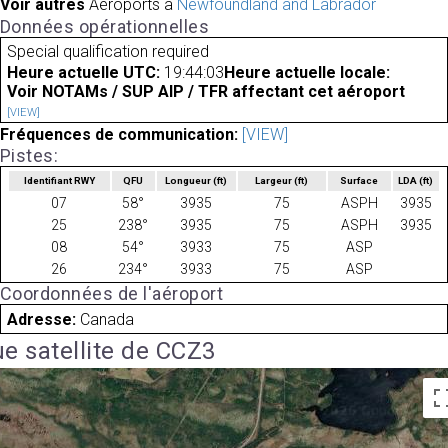
Voir autres
Aéroports à
Newfoundland and Labrador
Données opérationnelles
Special qualification required
Heure actuelle UTC:
19:44:03
Heure actuelle locale:
Voir NOTAMs / SUP AIP / TFR affectant cet aéroport
[VIEW]
Fréquences de communication:
[VIEW]
Pistes:
Identifiant RWY
QFU
Longueur
(ft)
Largeur
(ft)
Surface
LDA
(ft)
07
58°
3935
75
ASPH
3935
25
238°
3935
75
ASPH
3935
08
54°
3933
75
ASP
26
234°
3933
75
ASP
Coordonnées de l'aéroport
Adresse:
Canada
e satellite de CCZ3