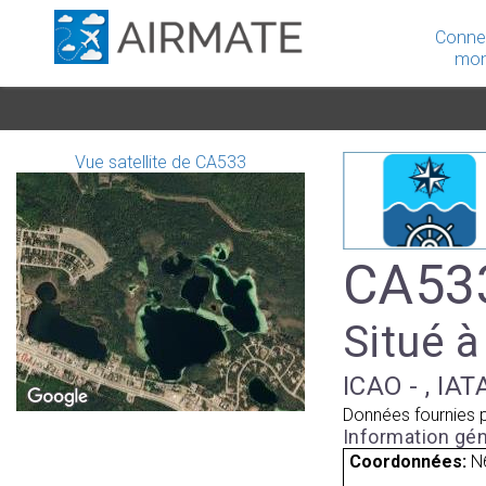
Conne
mon
Vue satellite de CA533
CA533
Situé à
ICAO - , IAT
Données fournies 
Information gén
Coordonnées:
N