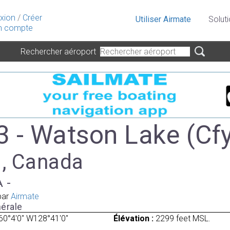
xion
/
Créer
Utiliser Airmate
Solut
 compte
Rechercher aéroport
 - Watson Lake (Cf
 , Canada
A -
par
Airmate
érale
60°4'0" W128°41'0"
Élévation :
2299 feet MSL.