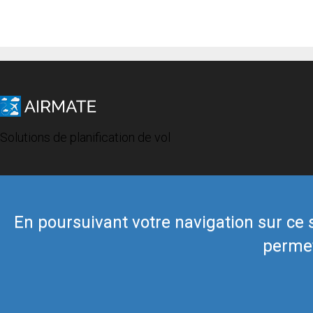
Solutions de planification de vol
En poursuivant votre navigation sur ce si
permet
© 2019 Airmate -
Conditions d'utilisation
-
Vie privée