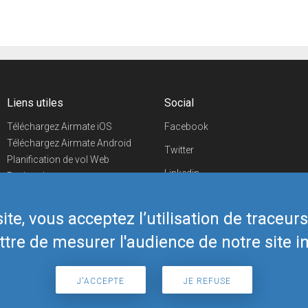
Liens utiles
Social
Téléchargez Airmate iOS
Facebook
Téléchargez Airmate Android
Twitter
Planification de vol Web
Linkedin
Recherche
aéroports/handleurs
YouTube
Evénements aéronautiques
te, vous acceptez l’utilisation de traceur
Telegram
Boutique Airmate
tre de mesurer l'audience de notre site in
J'ACCEPTE
JE REFUSE