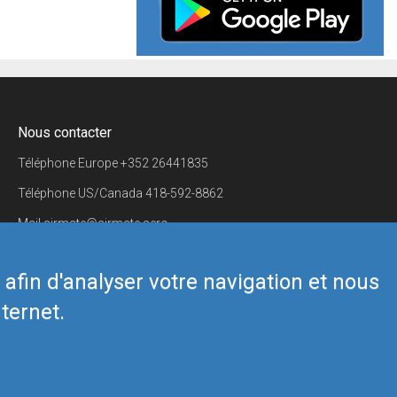
Nous contacter
Téléphone Europe
+352 26441835
Téléphone US/Canada
418-592-8862
Mail
airmate@airmate.aero
(c) Myriel Aviation SA
s afin d'analyser votre navigation et nous
ternet.
Back to top