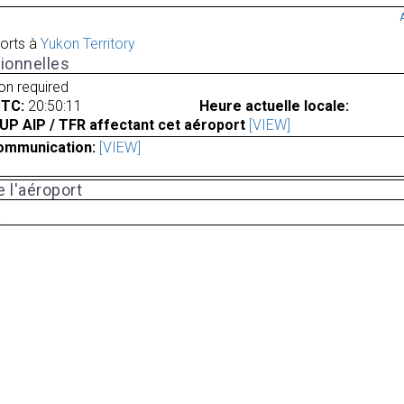
orts à
Yukon Territory
ionnelles
ion required
UTC:
20:50:11
Heure actuelle locale:
UP AIP / TFR affectant cet aéroport
[VIEW]
ommunication:
[VIEW]
 l'aéroport
a