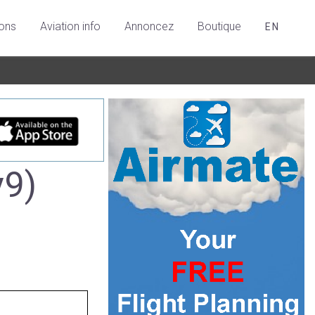
ions
Aviation info
Annoncez
Boutique
EN
y9)