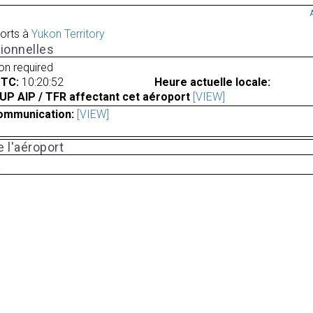
orts à
Yukon Territory
ionnelles
ion required
UTC:
10:20:52
Heure actuelle locale:
UP AIP / TFR affectant cet aéroport
[VIEW]
ommunication:
[VIEW]
 l'aéroport
a