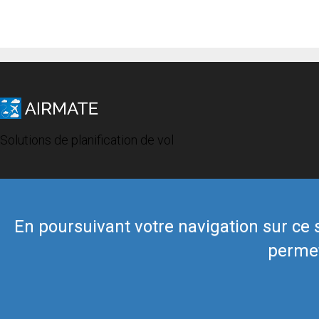
Solutions de planification de vol
En poursuivant votre navigation sur ce si
permet
© 2019 Airmate -
Conditions d'utilisation
-
Vie privée