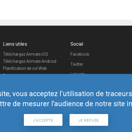
Liens utiles
Social
Téléchargez Airmate iOS
Facebook
Téléchargez Airmate Android
Twitter
Planification de vol Web
Linkedin
Recherche
aéroports/handleurs
YouTube
Evénements aéronautiques
te, vous acceptez l’utilisation de traceur
Telegram
Boutique Airmate
tre de mesurer l'audience de notre site in
J'ACCEPTE
JE REFUSE