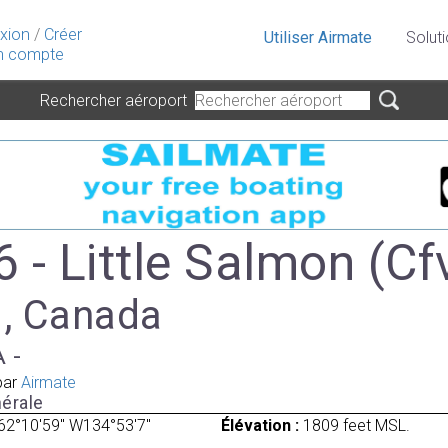
xion
/
Créer
Utiliser Airmate
Solut
 compte
Rechercher aéroport
 - Little Salmon (Cf
 , Canada
A -
par
Airmate
érale
62°10'59" W134°53'7"
Élévation :
1809 feet MSL.