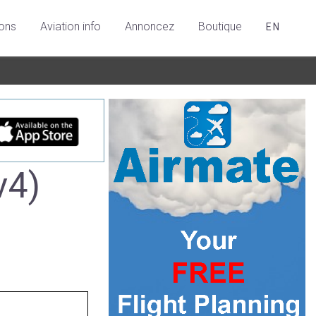
ions
Aviation info
Annoncez
Boutique
EN
v4)