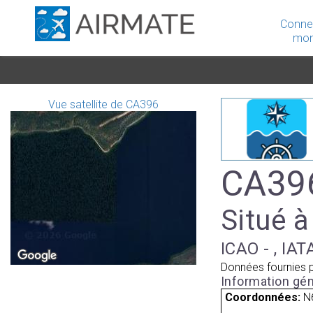
Conne
mon
Vue satellite de CA396
CA396
Situé à
ICAO - , IAT
Données fournies 
Information gén
Coordonnées:
N