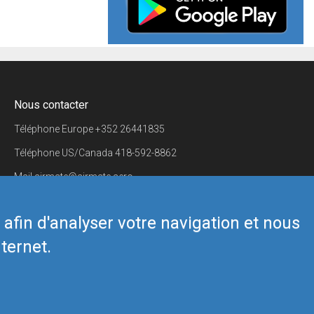
Nous contacter
Téléphone Europe
+352 26441835
Téléphone US/Canada
418-592-8862
Mail
airmate@airmate.aero
(c) Myriel Aviation SA
s afin d'analyser votre navigation et nous
ternet.
Back to top