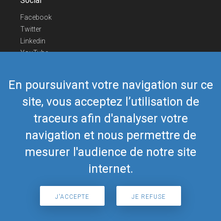
Social
Facebook
Twitter
Linkedin
YouTube
Telegram
En poursuivant votre navigation sur ce
Nous contacter
site, vous acceptez l’utilisation de
Téléphone Europe
+352 26441835
Téléphone US/Canada
418-592-8862
traceurs afin d'analyser votre
Mail
airmate@airmate.aero
navigation et nous permettre de
(c) Myriel Aviation SA
mesurer l'audience de notre site
internet.
© 2019 Airmate -
Conditions d'utilisation
-
Vie
Back to top
privée
J'ACCEPTE
JE REFUSE