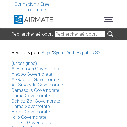
Connexion
/
Créer
mon compte
Rechercher aéroport
Résultats pour
Pays
/
Syrian Arab Republic SY
:
(unassigned)
Al-Hasakah Governorate
Aleppo Governorate
Ar-Raqqah Governorate
As-Suwayda Governorate
Damascus Governorate
Daraa Governorate
Deir ez-Zor Governorate
Hama Governorate
Homs Governorate
Idlib Governorate
Latakia Governorate