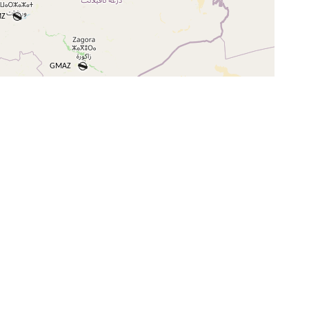
+
−
⇧
©
OpenStreetMap
contributors.
i