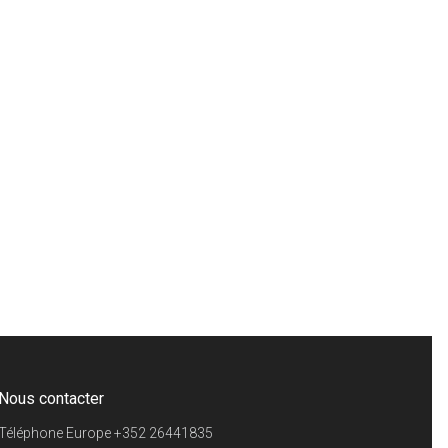
Nous contacter
Téléphone Europe
+352 26441835