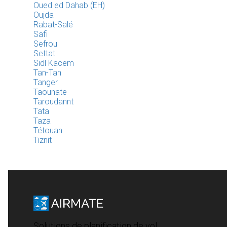
Oued ed Dahab (EH)
Oujda
Rabat-Salé
Safi
Sefrou
Settat
Sidl Kacem
Tan-Tan
Tanger
Taounate
Taroudannt
Tata
Taza
Tétouan
Tiznit
Solutions de planification de vol