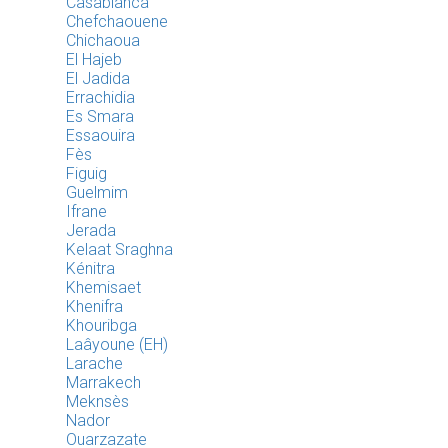
Casablanca
Chefchaouene
Chichaoua
El Hajeb
El Jadida
Errachidia
Es Smara
Essaouira
Fès
Figuig
Guelmim
Ifrane
Jerada
Kelaat Sraghna
Kénitra
Khemisaet
Khenifra
Khouribga
Laâyoune (EH)
Larache
Marrakech
Meknsès
Nador
Ouarzazate