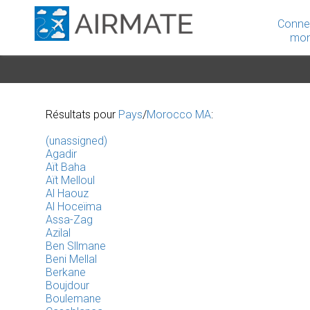
Conne
mon
Résultats pour
Pays
/
Morocco MA
:
(unassigned)
Agadir
Aït Baha
Aït Melloul
Al Haouz
Al Hoceïma
Assa-Zag
Azilal
Ben Sllmane
Beni Mellal
Berkane
Boujdour
Boulemane