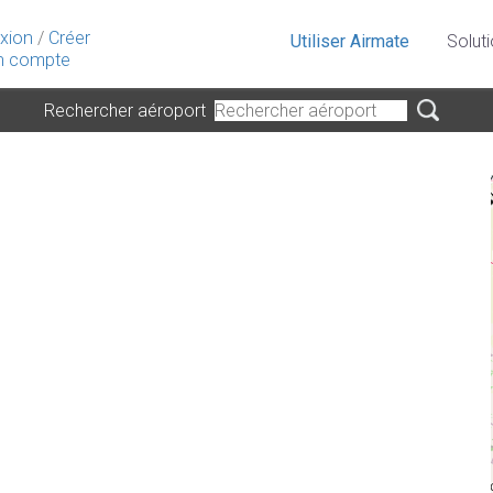
xion
/
Créer
Utiliser Airmate
Solut
 compte
Rechercher aéroport