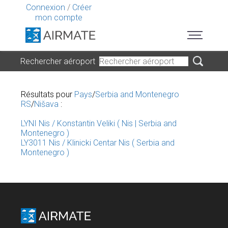
Connexion
/
Créer
mon compte
Rechercher aéroport
Résultats pour
Pays
/
Serbia and Montenegro
RS
/
Nišava
:
LYNI Nis / Konstantin Veliki ( Nis | Serbia and
Montenegro )
LY3011 Nis / Klinicki Centar Nis ( Serbia and
Montenegro )