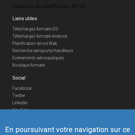
Solutions de planification de vol
Liens utiles
Téléchargez Airmate iOS
Téléchargez Airmate Android
Planification de vol Web
Recherche aéroports/handleurs
Evénements aéronautiques
Boutique Airmate
Social
Facebook
Twitter
Linkedin
YouTube
Telegram
En poursuivant votre navigation sur ce
Nous contacter