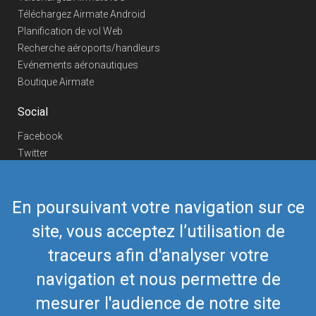
Téléchargez Airmate Android
Planification de vol Web
Recherche aéroports/handleurs
Evénements aéronautiques
Boutique Airmate
Social
Facebook
Twitter
Linkedin
YouTube
En poursuivant votre navigation sur ce
Telegram
site, vous acceptez l’utilisation de
Nous contacter
traceurs afin d'analyser votre
Téléphone Europe
+352 26441835
Téléphone US/Canada
navigation et nous permettre de
418-592-8862
Mail
airmate@airmate.aero
mesurer l'audience de notre site
(c) Myriel Aviation SA