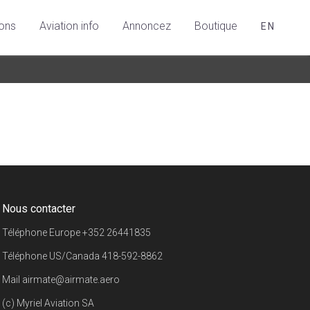
ions
Aviation info
Annoncez
Boutique
EN
Nous contacter
Téléphone Europe
+352 26441835
Téléphone US/Canada
418-592-8862
Mail
airmate@airmate.aero
(c) Myriel Aviation SA