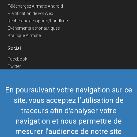
Téléchargez Airmate Android
Planification de vol Web
Recherche aéroports/handleurs
Evénements aéronautiques
Boutique Airmate
Social
Facebook
Twitter
Linkedin
YouTube
En poursuivant votre navigation sur ce
Telegram
site, vous acceptez l’utilisation de
Nous contacter
traceurs afin d'analyser votre
Téléphone Europe
+352 26441835
Téléphone US/Canada
navigation et nous permettre de
418-592-8862
Mail
airmate@airmate.aero
mesurer l'audience de notre site
(c) Myriel Aviation SA