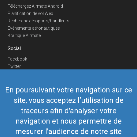
Téléchargez Airmate Android
Planification de vol Web
Recherche aéroports/handleurs
Evénements aéronautiques
Boutique Airmate
Social
Facebook
Twitter
Linkedin
YouTube
En poursuivant votre navigation sur ce
Telegram
site, vous acceptez l’utilisation de
Nous contacter
traceurs afin d'analyser votre
Téléphone Europe
+352 26441835
Téléphone US/Canada
navigation et nous permettre de
418-592-8862
Mail
airmate@airmate.aero
mesurer l'audience de notre site
(c) Myriel Aviation SA