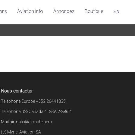
ions
Aviation info
Annoncez
Boutique
EN
Nous contacter
Téléphone Europe
+352 26441835
Téléphone US/Canada
418-592-8862
Mail
airmate@airmate.aero
(c) Myriel Aviation SA