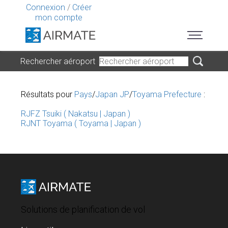
Connexion
/
Créer
mon compte
Rechercher aéroport
Résultats pour
Pays
/
Japan JP
/
Toyama Prefecture
:
RJFZ Tsuiki ( Nakatsu | Japan )
RJNT Toyama ( Toyama | Japan )
Solutions de planification de vol