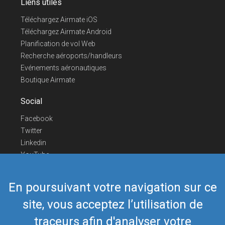
Liens utiles
Téléchargez Airmate iOS
Téléchargez Airmate Android
Planification de vol Web
Recherche aéroports/handleurs
Evénements aéronautiques
Boutique Airmate
Social
Facebook
Twitter
Linkedin
YouTube
Telegram
En poursuivant votre navigation sur ce
Nous contacter
site, vous acceptez l’utilisation de
Téléphone Europe
+352 26441835
Téléphone US/Canada
418-592-8862
traceurs afin d'analyser votre