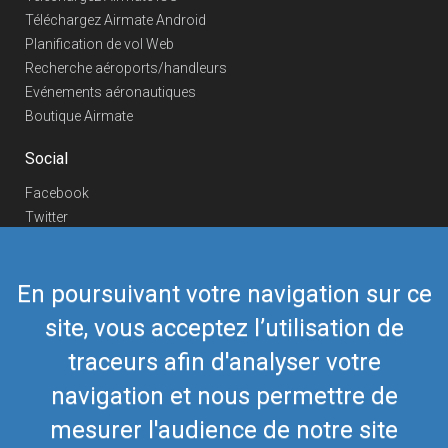
Téléchargez Airmate Android
Planification de vol Web
Recherche aéroports/handleurs
Evénements aéronautiques
Boutique Airmate
Social
Facebook
Twitter
Linkedin
YouTube
En poursuivant votre navigation sur ce
Telegram
site, vous acceptez l’utilisation de
Nous contacter
traceurs afin d'analyser votre
Téléphone Europe
+352 26441835
Téléphone US/Canada
navigation et nous permettre de
418-592-8862
Mail
airmate@airmate.aero
mesurer l'audience de notre site
(c) Myriel Aviation SA